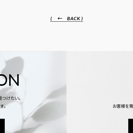
( ← BACK )
ION
見つけたい。
す。
お客様を